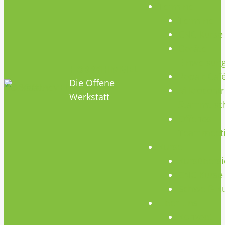
Termine
Termine
CNC Kurse
Geräte
Einweisun
HOBBYHIMMEL
Repair Caf
Die Offene
Mikrocontr
Werkstatt
Stammtisc
Offenes
Teammeet
Kurse
Kursübersi
CNC Kurse
Schweiß-K
Über Uns
Konzept