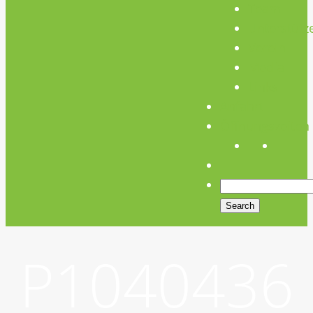
Team
Unterstütz
Verein
Media
Links
Anfahrt
Öffnungszeiten
P1040436