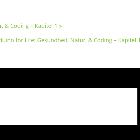
r, & Coding – Kapitel 1
»
duino for Life: Gesundheit, Natur, & Coding – Kapitel 