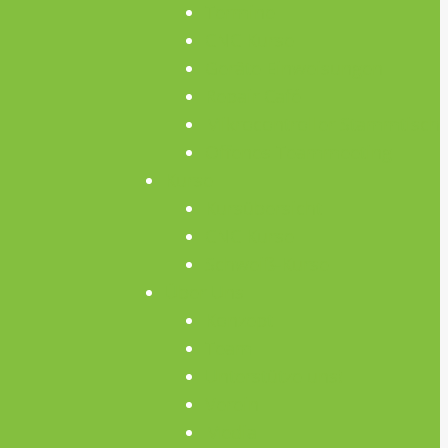
Termine
CNC Kurse
Geräte Einweisungen
Repair Café
Mikrocontroller Stammtisch
Offenes Teammeeting
Kurse
Kursübersicht
CNC Kurse
Schweiß-Kurse
Über Uns
Konzept
Team
Unterstütze uns!
Verein
Media