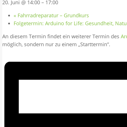
20. Juni @ 14:00
–
17:00
«
Fahrradreparatur – Grundkurs
Folgetermin: Arduino for Life: Gesundheit, Natu
An diesem Termin findet ein weiterer Termin des
Ar
möglich, sondern nur zu einem „Starttermin“.