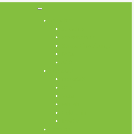
So Geht’s
So Geht’s
Preisübersicht
Geräte Einweisungen
FAQs
AGB
Werkstatt
Werkstatt
Holz
Metall
FabLab
Elektronik
Kreativ
Termine