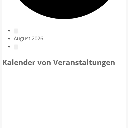
V
August 2026
e
r
Kalender von Veranstaltungen
a
n
s
t
a