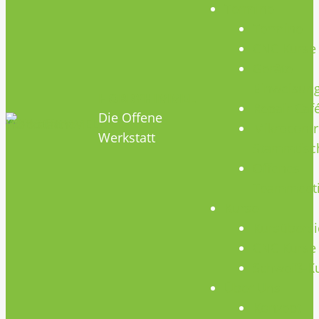
Termine
Termine
CNC Kurse
Geräte
Einweisun
HOBBYHIMMEL
Repair Caf
Die Offene
Mikrocontr
Werkstatt
Stammtisc
Offenes
Teammeet
Kurse
Kursübersi
CNC Kurse
Schweiß-K
Über Uns
Konzept