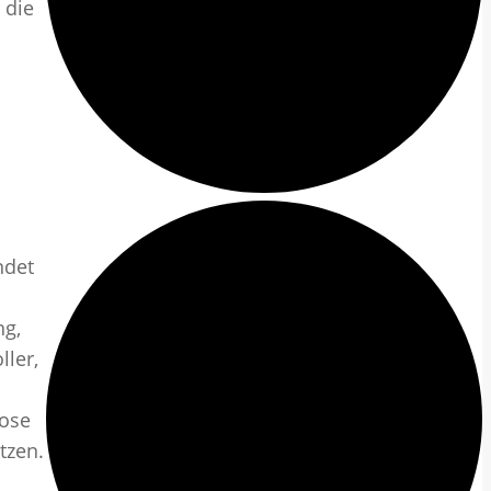
 die
ndet
ng,
ler,
lose
tzen.