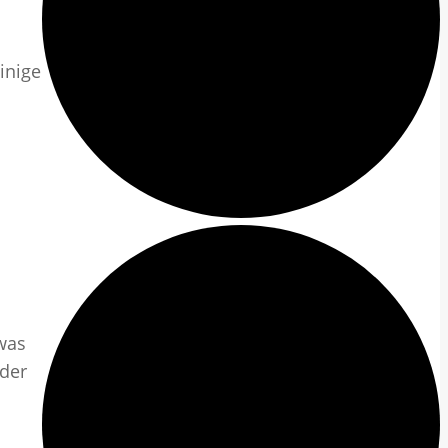
s
inige
 was
 der