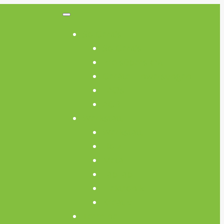
So Geht’s
So Geht’s
Preisübersicht
Geräte Einweisungen
FAQs
AGB
Werkstatt
Werkstatt
Holz
Metall
FabLab
Elektronik
Kreativ
Termine