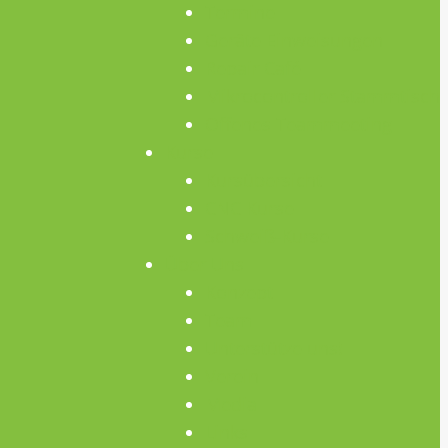
Termine
Geräte Einweisungen
Repair Café
Mikrocontroller Stammtisch
Offenes Teammeeting
Kurse
Kursübersicht
CNC Kurse
Schweiß-Kurse
Über Uns
Konzept
Team
Unterstütze uns!
Verein
Media
Links