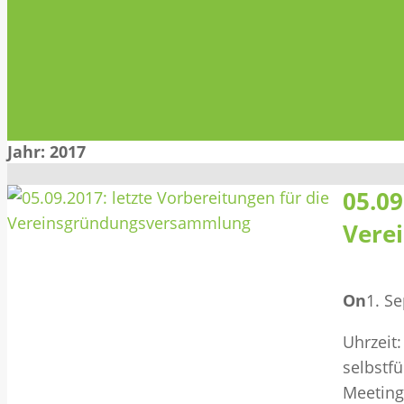
Jahr:
2017
05.09
Vere
On
1. S
Uhrzeit
selbstf
Meeting 