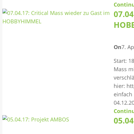
Contin
07.04
HOB
On
7. Ap
Start: 1
Mass mi
verschl
hier: ht
einfach 
04.12.2
Contin
05.0