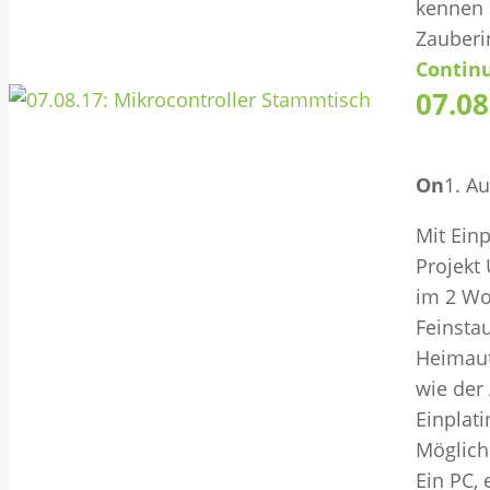
kennen s
Zauberi
Contin
07.08
On
1. A
Mit Ein
Projekt
im 2 Wo
Feinsta
Heimaut
wie der
Einplat
Möglich
Ein PC, 