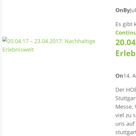
On
By
Ju
Es gibt 
Contin
20.04
Erleb
On
14. A
Der HOB
Stuttga
Messe. W
viel zu 
uns auf
stuttgar