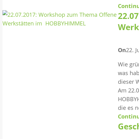
Contin
22.0
Werk
On
22. J
Wie grü
was hab
dieser 
Am 22.0
HOBBYHI
die es 
Contin
Gesc