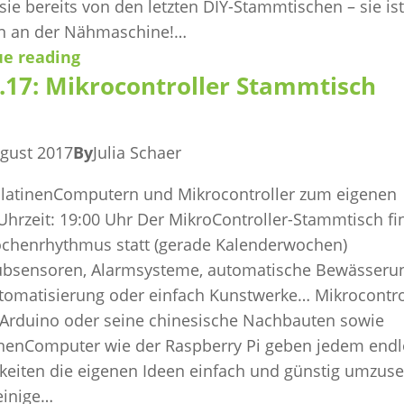
ie bereits von den letzten DIY-Stammtischen – sie ist
n an der Nähmaschine!…
ue reading
.17: Mikrocontroller Stammtisch
ugust 2017
By
Julia Schaer
platinenComputern und Mikrocontroller zum eigenen
 Uhrzeit: 19:00 Uhr Der MikroController-Stammtisch fi
chenrhythmus statt (gerade Kalenderwochen)
ubsensoren, Alarmsysteme, automatische Bewässeru
omatisierung oder einfach Kunstwerke… Mikrocontrol
 Arduino oder seine chinesische Nachbauten sowie
inenComputer wie der Raspberry Pi geben jedem end
keiten die eigenen Ideen einfach und günstig umzuse
einige…