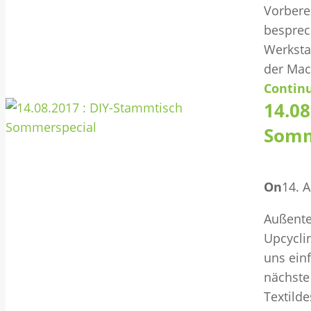
Vorbere
besprec
Werksta
der Mac
Contin
14.08
Somm
On
14. 
Außente
Upcycli
uns einf
nächste
Textild