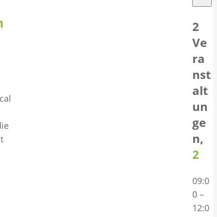
m
2
Ve
ra
nst
alt
cal
un
ge
die
n,
t
2
09:0
0
–
12:0