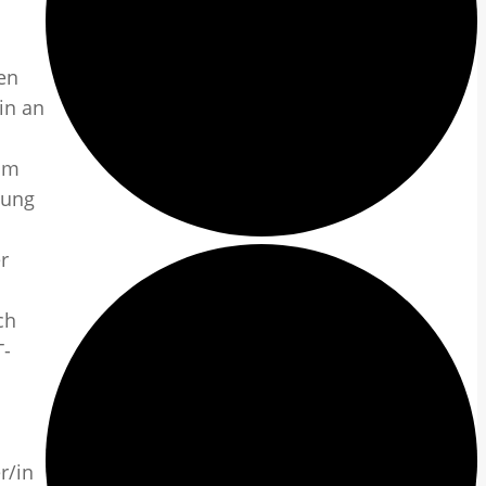
en
in an
 im
tung
r
ch
T-
r/in