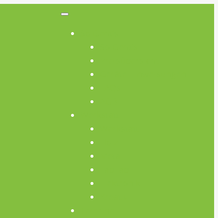
So Geht’s
So Geht’s
Preisübersicht
Geräte Einweisungen
FAQs
AGB
Werkstatt
Werkstatt
Holz
Metall
FabLab
Elektronik
Kreativ
Termine