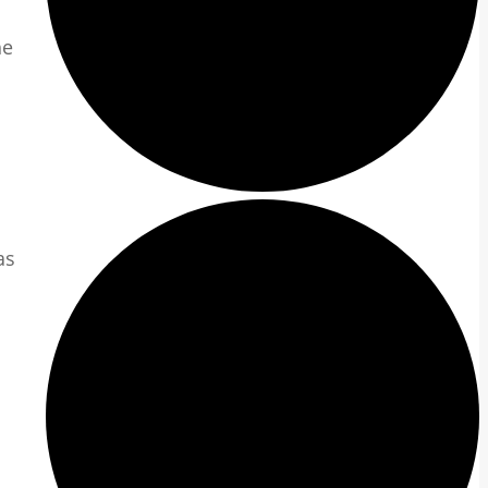
he
as