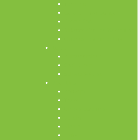
Termine
Geräte Einweisungen
Repair Café
Mikrocontroller Stammtisch
Offenes Teammeeting
Kurse
Kursübersicht
CNC Kurse
Schweiß-Kurse
Über Uns
Konzept
Team
Unterstütze uns!
Verein
Media
Links