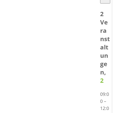
2
Ve
ra
nst
alt
un
ge
n,
2
09:0
0
–
12:0