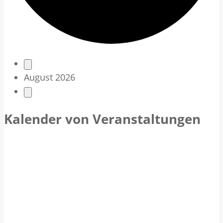
V
August 2026
e
r
Kalender von Veranstaltungen
a
n
s
t
a