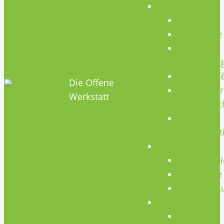
Termine
Termine
CNC Kurse
Geräte
Einweisun
HOBBYHIMMEL
Repair Caf
Die Offene
Mikrocontr
Werkstatt
Stammtisc
Offenes
Teammeet
Kurse
Kursübersi
CNC Kurse
Schweiß-K
Über Uns
Konzept