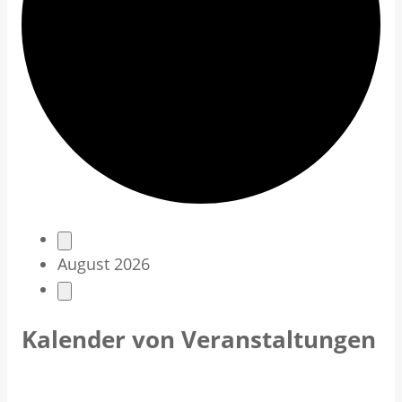
V
August 2026
e
r
Kalender von Veranstaltungen
a