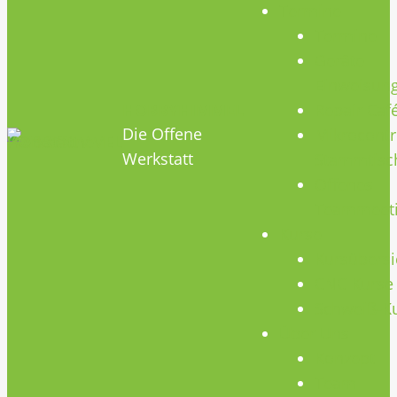
Termine
Termine
Geräte
Einweisun
HOBBYHIMMEL
Repair Caf
Die Offene
Mikrocontr
Werkstatt
Stammtisc
Offenes
Teammeet
Kurse
Kursübersi
CNC Kurse
Schweiß-K
Über Uns
Konzept
Team