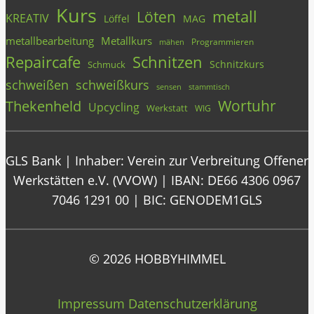
Kurs
metall
Löten
KREATIV
Löffel
MAG
metallbearbeitung
Metallkurs
Programmieren
mähen
Repaircafe
Schnitzen
Schnitzkurs
Schmuck
schweißen
schweißkurs
stammtisch
sensen
Wortuhr
Thekenheld
Upcycling
Werkstatt
WIG
GLS Bank | Inhaber: Verein zur Verbreitung Offener
Werkstätten e.V. (VVOW) | IBAN: DE66 4306 0967
7046 1291 00 | BIC: GENODEM1GLS
© 2026 HOBBYHIMMEL
Impressum
Datenschutzerklärung