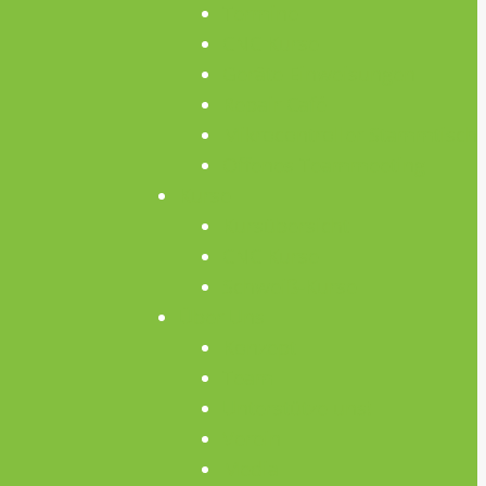
Termine
CNC Kurse
Geräte Einweisungen
Repair Café
Mikrocontroller Stammtisch
Offenes Teammeeting
Kurse
Kursübersicht
CNC Kurse
Schweiß-Kurse
Über Uns
Konzept
Team
Unterstütze uns!
Verein
Media