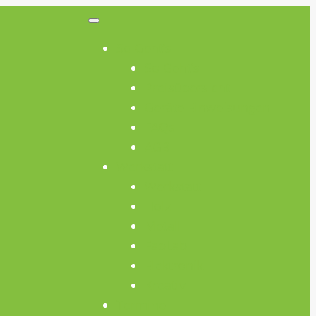
So Geht’s
So Geht’s
Preisübersicht
Geräte Einweisungen
FAQs
AGB
Werkstatt
Werkstatt
Holz
Metall
FabLab
Elektronik
Kreativ
Termine