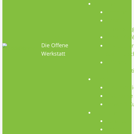
Termine
Termine
Geräte
Einweisun
HOBBYHIMMEL
Repair Caf
Die Offene
Mikrocontr
Werkstatt
Stammtisc
Offenes
Teammeet
Kurse
Kursübersi
CNC Kurse
Schweiß-K
Über Uns
Konzept
Team