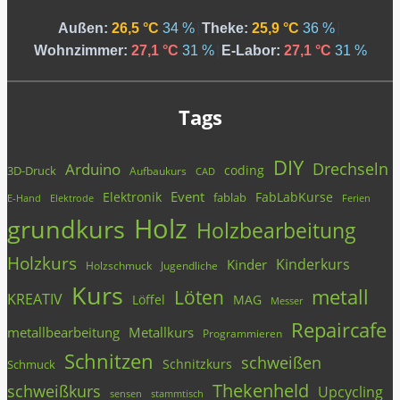
Außen:
26,5 °C
34 %
|
Theke:
25,9 °C
36 %
|
Wohnzimmer:
27,1 °C
31 %
|
E-Labor:
27,1 °C
31 %
Tags
DIY
Drechseln
Arduino
coding
3D-Druck
Aufbaukurs
CAD
Event
Elektronik
FabLabKurse
fablab
E-Hand
Elektrode
Ferien
Holz
grundkurs
Holzbearbeitung
Holzkurs
Kinderkurs
Kinder
Holzschmuck
Jugendliche
Kurs
metall
Löten
KREATIV
Löffel
MAG
Messer
Repaircafe
metallbearbeitung
Metallkurs
Programmieren
Schnitzen
schweißen
Schnitzkurs
Schmuck
Thekenheld
schweißkurs
Upcycling
stammtisch
sensen