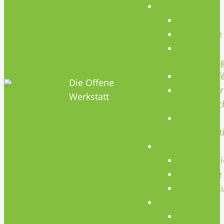
Termine
Termine
CNC Kurse
Geräte
Einweisun
HOBBYHIMMEL
Repair Caf
Die Offene
Mikrocontr
Werkstatt
Stammtisc
Offenes
Teammeet
Kurse
Kursübersi
CNC Kurse
Schweiß-K
Über Uns
Konzept