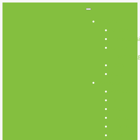
So Geht’s
So Geht’s
Preisübers
Geräte
Einweisun
FAQs
AGB
Werkstatt
Werkstatt
Holz
Metall
FabLab
Elektronik
Kreativ