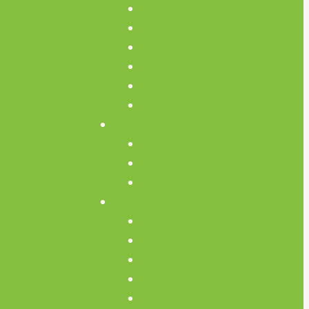
Termine
CNC Kurse
Geräte Einweisungen
Repair Café
Mikrocontroller Stammtisch
Offenes Teammeeting
Kurse
Kursübersicht
CNC Kurse
Schweiß-Kurse
Über Uns
Konzept
Team
Unterstütze uns!
Verein
Media