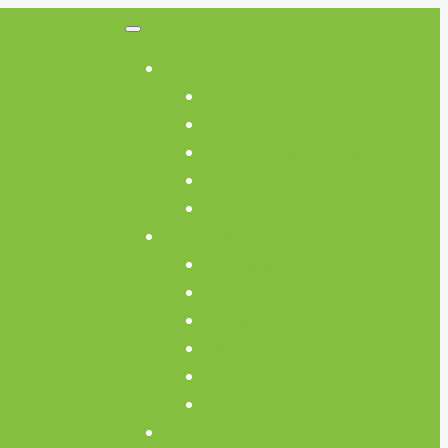
So Geht’s
So Geht’s
Preisübersicht
Geräte Einweisungen
FAQs
AGB
Werkstatt
Werkstatt
Holz
Metall
FabLab
Elektronik
Kreativ
Termine