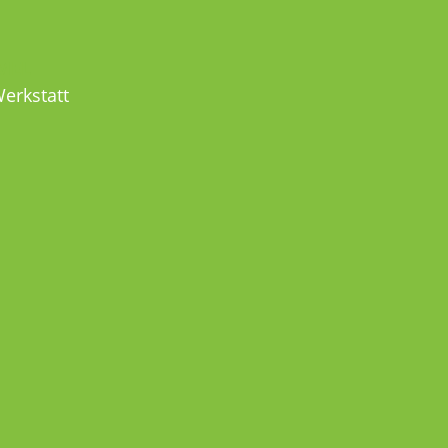
MEL
erkstatt