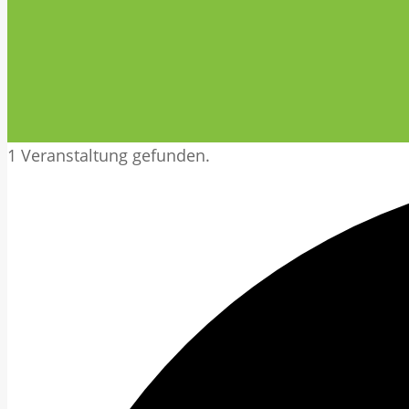
1 Veranstaltung gefunden.