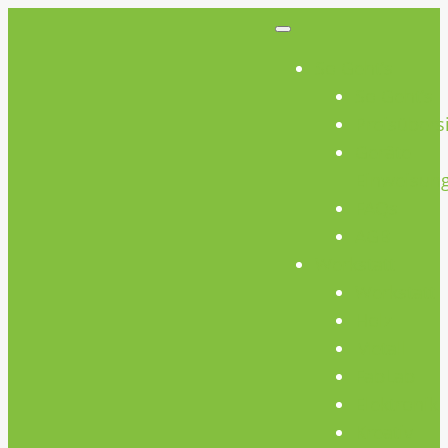
So Geht’s
So Geht’s
Preisübers
Geräte
Einweisun
FAQs
AGB
Werkstatt
Werkstatt
Holz
Metall
FabLab
Elektronik
Kreativ