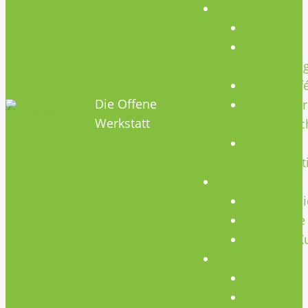
Termine
Termine
Geräte
Einweisun
HOBBYHIMMEL
Repair Caf
Die Offene
Mikrocontr
Werkstatt
Stammtisc
Offenes
Teammeet
Kurse
Kursübersi
CNC Kurse
Schweiß-K
Über Uns
Konzept
Team