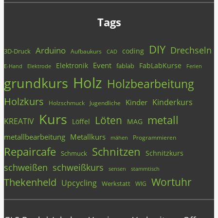
Tags
DIY
Drechseln
Arduino
coding
3D-Druck
Aufbaukurs
CAD
Event
Elektronik
FabLabKurse
fablab
E-Hand
Elektrode
Ferien
Holz
grundkurs
Holzbearbeitung
Holzkurs
Kinderkurs
Kinder
Holzschmuck
Jugendliche
Kurs
metall
Löten
KREATIV
Löffel
MAG
metallbearbeitung
Metallkurs
Programmieren
mähen
Repaircafe
Schnitzen
Schnitzkurs
Schmuck
schweißen
schweißkurs
stammtisch
sensen
Wortuhr
Thekenheld
Upcycling
Werkstatt
WIG