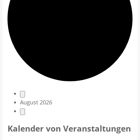
V
August 2026
e
r
Kalender von Veranstaltungen
a