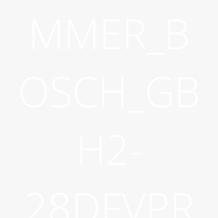
MMER_B
OSCH_GB
H2-
28DFVPR