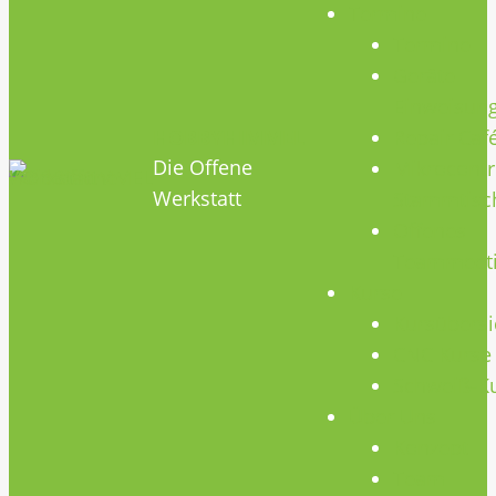
Termine
Termine
Geräte
Einweisun
HOBBYHIMMEL
Repair Caf
Die Offene
Mikrocontr
Werkstatt
Stammtisc
Offenes
Teammeet
Kurse
Kursübersi
CNC Kurse
Schweiß-K
Über Uns
Konzept
Team