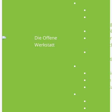
Termine
Termine
Geräte
Einweisun
HOBBYHIMMEL
Repair Caf
Die Offene
Mikrocontr
Werkstatt
Stammtisc
Offenes
Teammeet
Kurse
Kursübersi
CNC Kurse
Schweiß-K
Über Uns
Konzept
Team