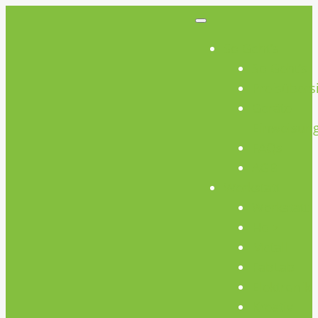
So Geht’s
So Geht’s
Preisübers
Geräte
Einweisun
FAQs
AGB
Werkstatt
Werkstatt
Holz
Metall
FabLab
Elektronik
Kreativ