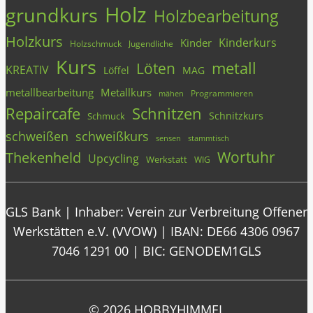
Holz
grundkurs
Holzbearbeitung
Holzkurs
Kinderkurs
Kinder
Holzschmuck
Jugendliche
Kurs
metall
Löten
KREATIV
Löffel
MAG
metallbearbeitung
Metallkurs
Programmieren
mähen
Repaircafe
Schnitzen
Schnitzkurs
Schmuck
schweißen
schweißkurs
stammtisch
sensen
Wortuhr
Thekenheld
Upcycling
Werkstatt
WIG
GLS Bank | Inhaber: Verein zur Verbreitung Offener
Werkstätten e.V. (VVOW) | IBAN: DE66 4306 0967
7046 1291 00 | BIC: GENODEM1GLS
© 2026 HOBBYHIMMEL