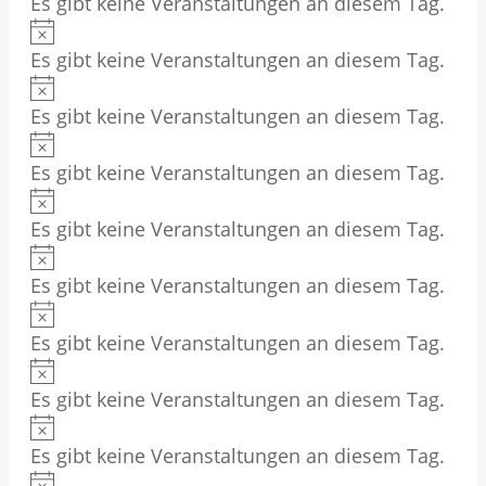
Es gibt keine Veranstaltungen an diesem Tag.
i
w
i
H
n
e
s
Es gibt keine Veranstaltungen an diesem Tag.
i
w
i
H
n
e
s
Es gibt keine Veranstaltungen an diesem Tag.
i
w
i
H
n
e
s
Es gibt keine Veranstaltungen an diesem Tag.
i
w
i
H
n
e
s
Es gibt keine Veranstaltungen an diesem Tag.
i
w
i
H
n
e
s
Es gibt keine Veranstaltungen an diesem Tag.
i
w
i
H
n
e
s
Es gibt keine Veranstaltungen an diesem Tag.
i
w
i
H
n
e
s
Es gibt keine Veranstaltungen an diesem Tag.
i
w
i
H
n
e
s
Es gibt keine Veranstaltungen an diesem Tag.
i
w
i
H