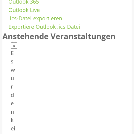
Outlook 365
Outlook Live
.ics-Datei exportieren
Exportiere Outlook .ics Datei
Anstehende Veranstaltungen
V
H
E
e
i
s
n
w
r
w
u
a
e
r
i
d
n
s
e
s
n
k
t
ei