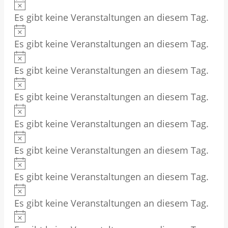
H
n
l
e
s
Es gibt keine Veranstaltungen an diesem Tag.
i
w
i
t
H
n
e
s
u
Es gibt keine Veranstaltungen an diesem Tag.
i
w
i
H
n
e
n
s
Es gibt keine Veranstaltungen an diesem Tag.
i
w
i
g
H
n
e
s
Es gibt keine Veranstaltungen an diesem Tag.
i
e
w
i
H
n
e
s
n
Es gibt keine Veranstaltungen an diesem Tag.
i
w
i
H
n
e
s
Es gibt keine Veranstaltungen an diesem Tag.
i
w
i
H
n
e
s
Es gibt keine Veranstaltungen an diesem Tag.
i
w
i
H
n
e
s
Es gibt keine Veranstaltungen an diesem Tag.
i
w
i
H
n
e
s