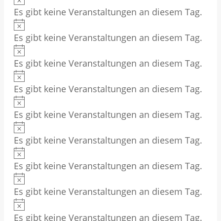
n
e
s
Es gibt keine Veranstaltungen an diesem Tag.
i
w
i
H
n
e
s
Es gibt keine Veranstaltungen an diesem Tag.
i
w
i
H
n
e
s
Es gibt keine Veranstaltungen an diesem Tag.
i
w
i
H
n
e
s
Es gibt keine Veranstaltungen an diesem Tag.
i
w
i
H
n
e
s
Es gibt keine Veranstaltungen an diesem Tag.
i
w
i
H
n
e
s
Es gibt keine Veranstaltungen an diesem Tag.
i
w
i
H
n
e
s
Es gibt keine Veranstaltungen an diesem Tag.
i
w
i
H
n
e
s
Es gibt keine Veranstaltungen an diesem Tag.
i
w
i
H
n
e
s
Es gibt keine Veranstaltungen an diesem Tag.
i
w