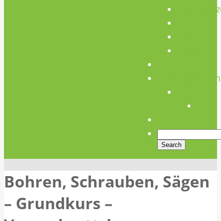
Unterstütz
Verein
Media
Links
Anfahrt
Öffnungszeiten
Bohren, Schrauben, Sägen
– Grundkurs –