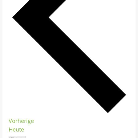
V
Vorherige
e
Heute
r