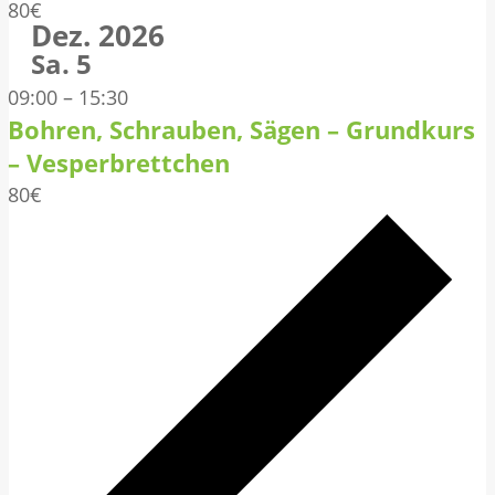
n
80€
Dez. 2026
w
-
Sa.
5
ä
N
h
09:00
–
15:30
a
l
Bohren, Schrauben, Sägen – Grundkurs
v
e
– Vesperbrettchen
i
n
80€
.
g
a
t
i
o
n