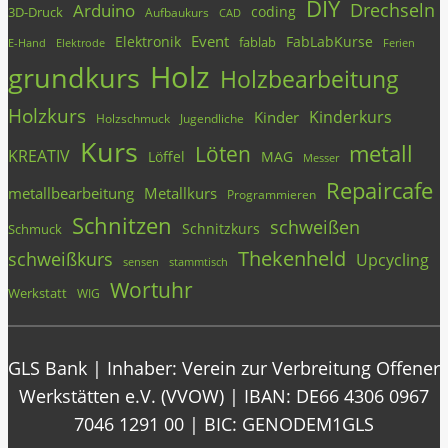
DIY
Drechseln
Arduino
coding
3D-Druck
Aufbaukurs
CAD
Event
Elektronik
FabLabKurse
fablab
E-Hand
Elektrode
Ferien
Holz
grundkurs
Holzbearbeitung
Holzkurs
Kinderkurs
Kinder
Holzschmuck
Jugendliche
Kurs
metall
Löten
KREATIV
Löffel
MAG
Messer
Repaircafe
metallbearbeitung
Metallkurs
Programmieren
Schnitzen
schweißen
Schnitzkurs
Schmuck
Thekenheld
schweißkurs
Upcycling
stammtisch
sensen
Wortuhr
Werkstatt
WIG
GLS Bank | Inhaber: Verein zur Verbreitung Offener
Werkstätten e.V. (VVOW) | IBAN: DE66 4306 0967
7046 1291 00 | BIC: GENODEM1GLS