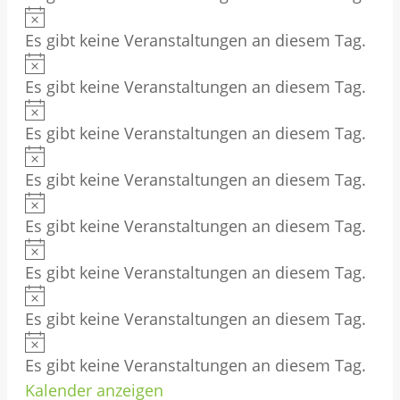
i
H
n
e
s
Es gibt keine Veranstaltungen an diesem Tag.
i
w
i
H
n
e
s
Es gibt keine Veranstaltungen an diesem Tag.
i
w
i
H
n
e
s
Es gibt keine Veranstaltungen an diesem Tag.
i
w
i
H
n
e
s
Es gibt keine Veranstaltungen an diesem Tag.
i
w
i
H
n
e
s
Es gibt keine Veranstaltungen an diesem Tag.
i
w
i
H
n
e
s
Es gibt keine Veranstaltungen an diesem Tag.
i
w
i
H
n
e
s
Es gibt keine Veranstaltungen an diesem Tag.
i
w
i
H
n
e
s
Es gibt keine Veranstaltungen an diesem Tag.
i
w
i
Kalender anzeigen
n
e