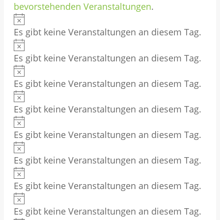
e
bevorstehenden Veranstaltungen
.
w
r
H
e
Es gibt keine Veranstaltungen an diesem Tag.
v
i
i
H
n
s
o
Es gibt keine Veranstaltungen an diesem Tag.
i
w
n
H
n
e
Es gibt keine Veranstaltungen an diesem Tag.
i
V
w
i
H
n
e
s
e
Es gibt keine Veranstaltungen an diesem Tag.
i
w
i
r
H
n
e
s
Es gibt keine Veranstaltungen an diesem Tag.
i
w
a
i
H
n
e
s
n
Es gibt keine Veranstaltungen an diesem Tag.
i
w
i
H
s
n
e
s
Es gibt keine Veranstaltungen an diesem Tag.
i
w
i
t
H
n
e
s
a
Es gibt keine Veranstaltungen an diesem Tag.
i
w
i