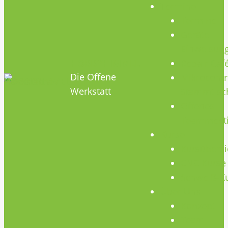
Termine
Termine
Geräte
Einweisun
HOBBYHIMMEL
Repair Caf
Die Offene
Mikrocontr
Werkstatt
Stammtisc
Offenes
Teammeet
Kurse
Kursübersi
CNC Kurse
Schweiß-K
Über Uns
Konzept
Team