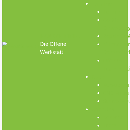
Termine
Termine
Geräte
Einweisun
HOBBYHIMMEL
Repair Caf
Die Offene
Mikrocontr
Werkstatt
Stammtisc
Offenes
Teammeet
Kurse
Kursübersi
CNC Kurse
Schweiß-K
Über Uns
Konzept
Team