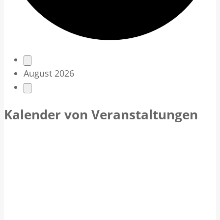
V
August 2026
e
r
Kalender von Veranstaltungen
a
n
s
t
a