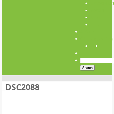
Unterstütz
Verein
Media
Links
Anfahrt
Öffnungszeiten
_DSC2088