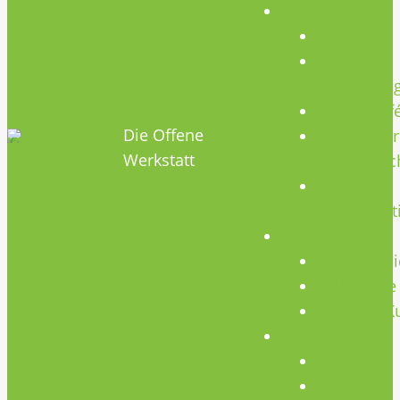
Termine
Termine
Geräte
Einweisun
HOBBYHIMMEL
Repair Caf
Die Offene
Mikrocontr
Werkstatt
Stammtisc
Offenes
Teammeet
Kurse
Kursübersi
CNC Kurse
Schweiß-K
Über Uns
Konzept
Team