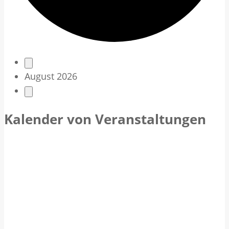
V
August 2026
e
r
Kalender von Veranstaltungen
a
n
s
t
a