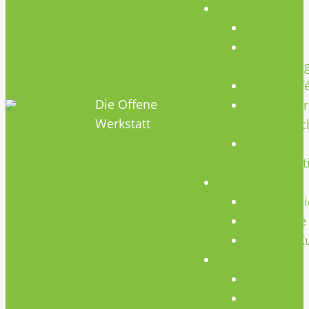
Termine
Termine
Geräte
Einweisun
HOBBYHIMMEL
Repair Caf
Die Offene
Mikrocontr
Werkstatt
Stammtisc
Offenes
Teammeet
Kurse
Kursübersi
CNC Kurse
Schweiß-K
Über Uns
Konzept
Team