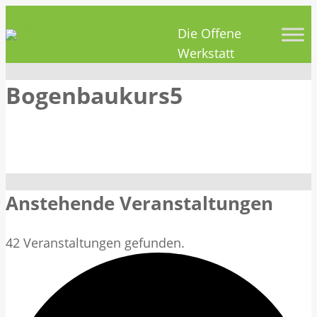
HOBBYHIMMEL
Zum
Die Offene
Inhalt
Werkstatt
springen
Bogenbaukurs5
Anstehende Veranstaltungen
42 Veranstaltungen gefunden.