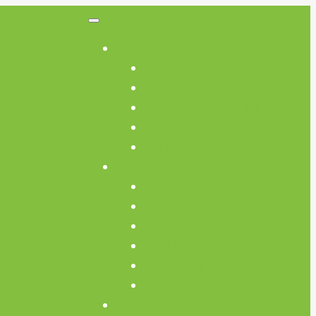
So Geht’s
So Geht’s
Preisübersicht
Geräte Einweisungen
FAQs
AGB
Werkstatt
Werkstatt
Holz
Metall
FabLab
Elektronik
Kreativ
Termine