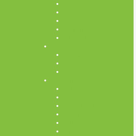
Termine
Geräte Einweisungen
Repair Café
Mikrocontroller Stammtisch
Offenes Teammeeting
Kurse
Kursübersicht
CNC Kurse
Schweiß-Kurse
Über Uns
Konzept
Team
Unterstütze uns!
Verein
Media
Links