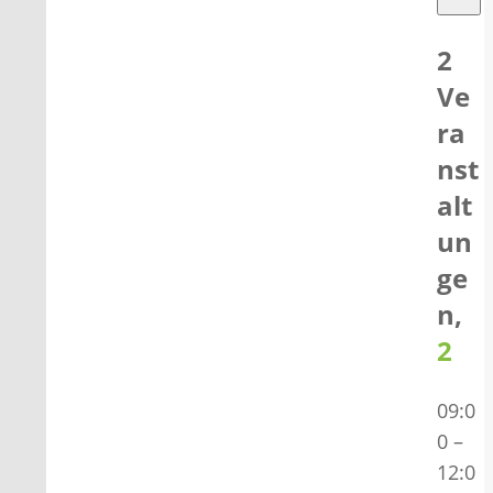
2
Ve
ra
nst
alt
un
ge
n,
2
09:0
0
–
12:0