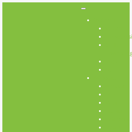
So Geht’s
So Geht’s
Preisübers
Geräte
Einweisun
FAQs
AGB
Werkstatt
Werkstatt
Holz
Metall
FabLab
Elektronik
Kreativ