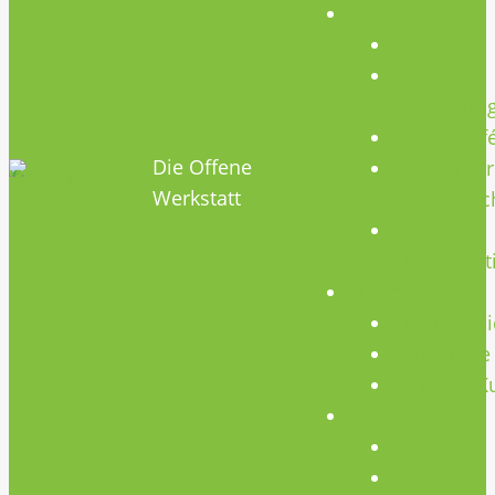
Termine
Termine
Geräte
Einweisun
HOBBYHIMMEL
Repair Caf
Die Offene
Mikrocontr
Werkstatt
Stammtisc
Offenes
Teammeet
Kurse
Kursübersi
CNC Kurse
Schweiß-K
Über Uns
Konzept
Team