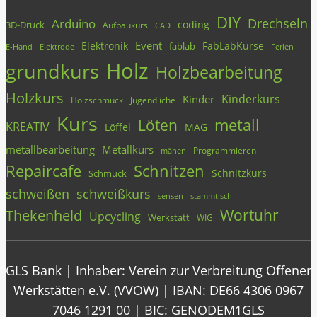
DIY
Drechseln
Arduino
coding
3D-Druck
Aufbaukurs
CAD
Event
Elektronik
FabLabKurse
fablab
E-Hand
Elektrode
Ferien
Holz
grundkurs
Holzbearbeitung
Holzkurs
Kinderkurs
Kinder
Holzschmuck
Jugendliche
Kurs
metall
Löten
KREATIV
Löffel
MAG
metallbearbeitung
Metallkurs
Programmieren
mähen
Repaircafe
Schnitzen
Schnitzkurs
Schmuck
schweißen
schweißkurs
stammtisch
sensen
Wortuhr
Thekenheld
Upcycling
Werkstatt
WIG
GLS Bank | Inhaber: Verein zur Verbreitung Offener
Werkstätten e.V. (VVOW) | IBAN: DE66 4306 0967
7046 1291 00 | BIC: GENODEM1GLS