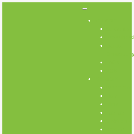
So Geht’s
So Geht’s
Preisübers
Geräte
Einweisun
FAQs
AGB
Werkstatt
Werkstatt
Holz
Metall
FabLab
Elektronik
Kreativ