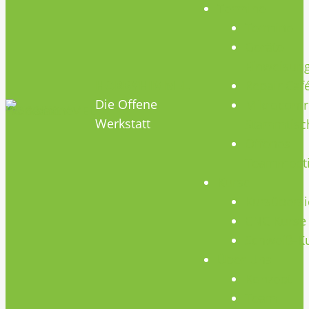
Termine
Termine
Geräte
Einweisun
HOBBYHIMMEL
Repair Caf
Die Offene
Mikrocontr
Werkstatt
Stammtisc
Offenes
Teammeet
Kurse
Kursübersi
CNC Kurse
Schweiß-K
Über Uns
Konzept
Team