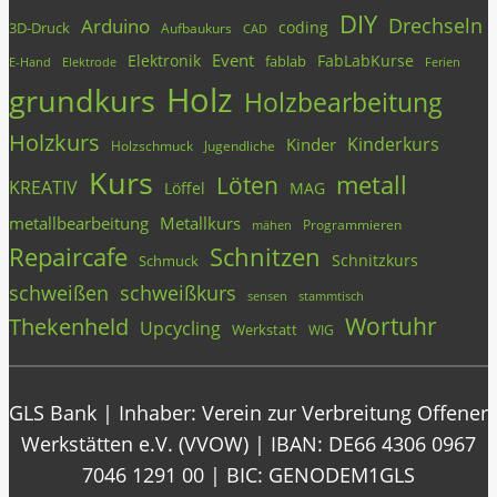
DIY
Drechseln
Arduino
coding
3D-Druck
Aufbaukurs
CAD
Event
Elektronik
FabLabKurse
fablab
E-Hand
Elektrode
Ferien
Holz
grundkurs
Holzbearbeitung
Holzkurs
Kinderkurs
Kinder
Holzschmuck
Jugendliche
Kurs
metall
Löten
KREATIV
Löffel
MAG
metallbearbeitung
Metallkurs
Programmieren
mähen
Repaircafe
Schnitzen
Schnitzkurs
Schmuck
schweißen
schweißkurs
stammtisch
sensen
Wortuhr
Thekenheld
Upcycling
Werkstatt
WIG
GLS Bank | Inhaber: Verein zur Verbreitung Offener
Werkstätten e.V. (VVOW) | IBAN: DE66 4306 0967
7046 1291 00 | BIC: GENODEM1GLS