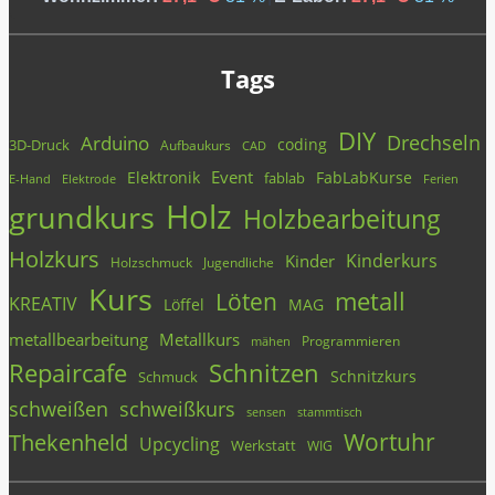
Tags
DIY
Drechseln
Arduino
coding
3D-Druck
Aufbaukurs
CAD
Event
Elektronik
FabLabKurse
fablab
E-Hand
Elektrode
Ferien
Holz
grundkurs
Holzbearbeitung
Holzkurs
Kinderkurs
Kinder
Holzschmuck
Jugendliche
Kurs
metall
Löten
KREATIV
Löffel
MAG
metallbearbeitung
Metallkurs
Programmieren
mähen
Repaircafe
Schnitzen
Schnitzkurs
Schmuck
schweißen
schweißkurs
stammtisch
sensen
Wortuhr
Thekenheld
Upcycling
Werkstatt
WIG