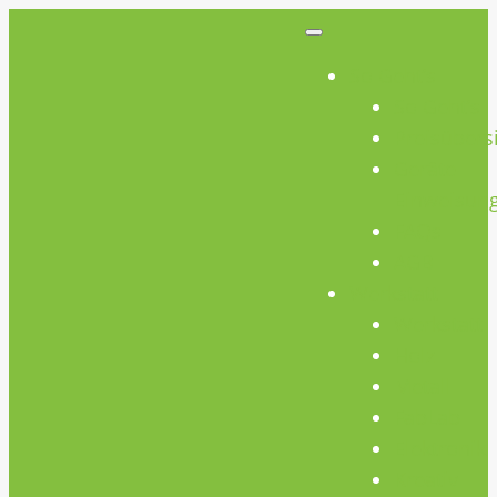
So Geht’s
So Geht’s
Preisübers
Geräte
Einweisun
FAQs
AGB
Werkstatt
Werkstatt
Holz
Metall
FabLab
Elektronik
Kreativ