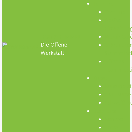
Termine
Termine
Geräte
Einweisun
HOBBYHIMMEL
Repair Caf
Die Offene
Mikrocontr
Werkstatt
Stammtisc
Offenes
Teammeet
Kurse
Kursübersi
CNC Kurse
Schweiß-K
Über Uns
Konzept
Team