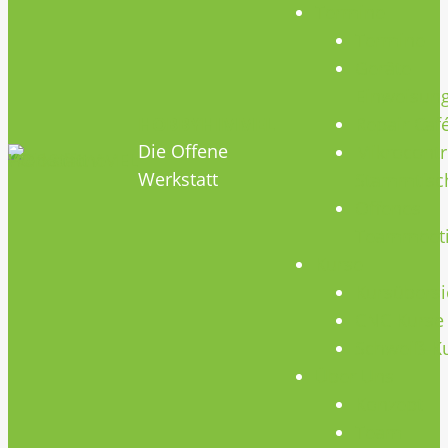
Termine
Termine
Geräte
Einweisun
HOBBYHIMMEL
Repair Caf
Die Offene
Mikrocontr
Werkstatt
Stammtisc
Offenes
Teammeet
Kurse
Kursübersi
CNC Kurse
Schweiß-K
Über Uns
Konzept
Team