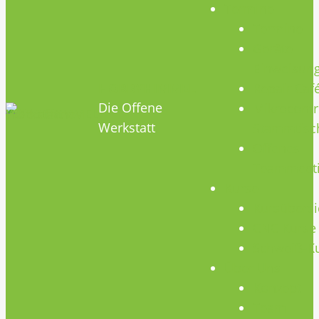
Termine
Termine
Geräte
Einweisun
HOBBYHIMMEL
Repair Caf
Die Offene
Mikrocontr
Werkstatt
Stammtisc
Offenes
Teammeet
Kurse
Kursübersi
CNC Kurse
Schweiß-K
Über Uns
Konzept
Team