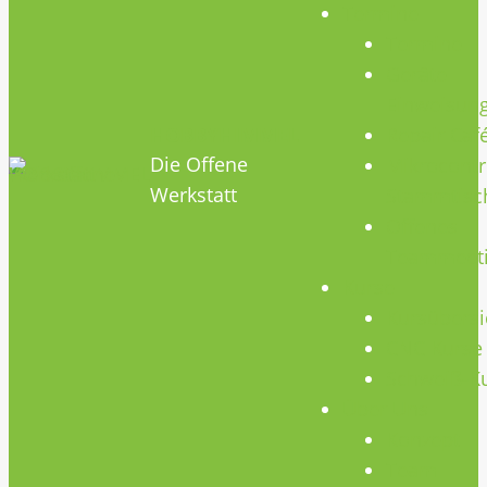
Termine
Termine
Geräte
Einweisun
HOBBYHIMMEL
Repair Caf
Die Offene
Mikrocontr
Werkstatt
Stammtisc
Offenes
Teammeet
Kurse
Kursübersi
CNC Kurse
Schweiß-K
Über Uns
Konzept
Team