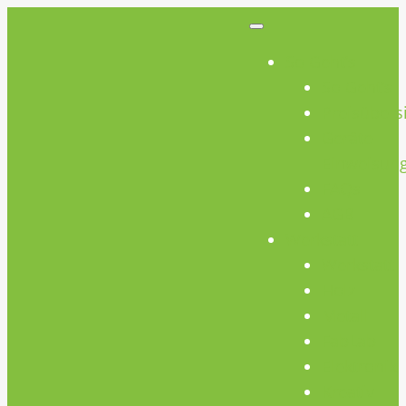
So Geht’s
So Geht’s
Preisübers
Geräte
Einweisun
FAQs
AGB
Werkstatt
Werkstatt
Holz
Metall
FabLab
Elektronik
Kreativ