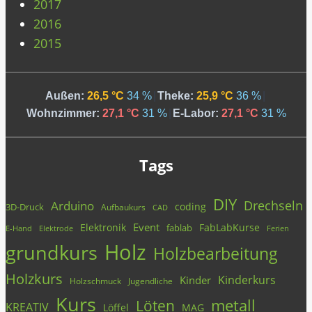
2017
2016
2015
Außen:
26,5 °C
34 %
|
Theke:
25,9 °C
36 %
|
Wohnzimmer:
27,1 °C
31 %
|
E-Labor:
27,1 °C
31 %
Tags
DIY
Drechseln
Arduino
coding
3D-Druck
Aufbaukurs
CAD
Event
Elektronik
FabLabKurse
fablab
E-Hand
Elektrode
Ferien
Holz
grundkurs
Holzbearbeitung
Holzkurs
Kinderkurs
Kinder
Holzschmuck
Jugendliche
Kurs
metall
Löten
KREATIV
Löffel
MAG