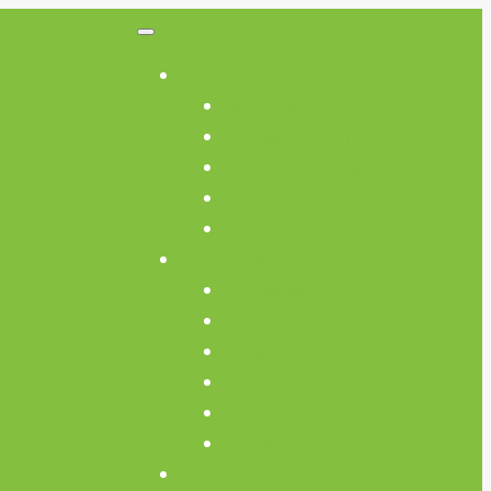
So Geht’s
So Geht’s
Preisübersicht
Geräte Einweisungen
FAQs
AGB
Werkstatt
Werkstatt
Holz
Metall
FabLab
Elektronik
Kreativ
Termine