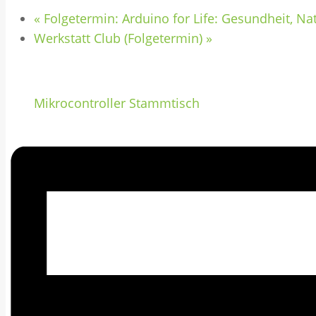
«
Folgetermin: Arduino for Life: Gesundheit, Nat
Werkstatt Club (Folgetermin)
»
Mikrocontroller Stammtisch