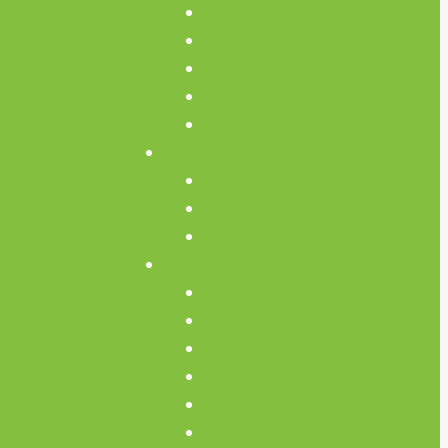
Termine
Geräte Einweisungen
Repair Café
Mikrocontroller Stammtisch
Offenes Teammeeting
Kurse
Kursübersicht
CNC Kurse
Schweiß-Kurse
Über Uns
Konzept
Team
Unterstütze uns!
Verein
Media
Links