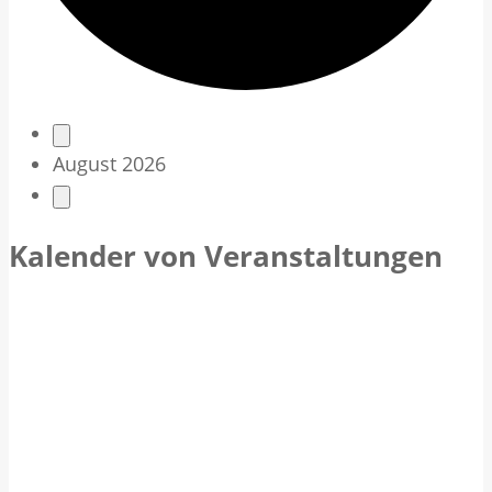
V
August 2026
e
r
Kalender von Veranstaltungen
a
n
s
t
a