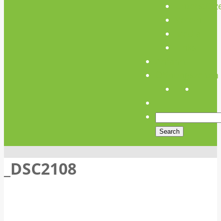
Unterstütz
Verein
Media
Links
Anfahrt
Öffnungszeiten
_DSC2108