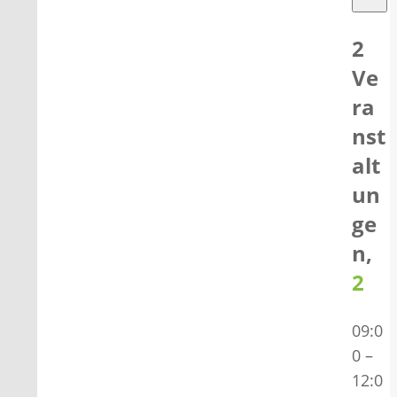
2
Ve
ra
nst
alt
un
ge
n,
2
09:0
0
–
12:0