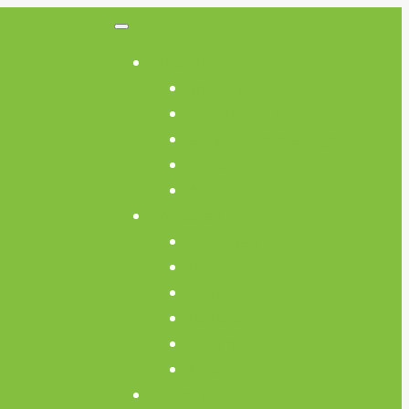
So Geht’s
So Geht’s
Preisübersicht
Geräte Einweisungen
FAQs
AGB
Werkstatt
Werkstatt
Holz
Metall
FabLab
Elektronik
Kreativ
Termine