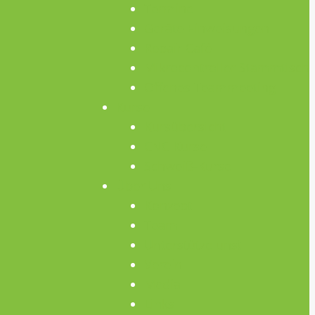
Termine
Geräte Einweisungen
Repair Café
Mikrocontroller Stammtisch
Offenes Teammeeting
Kurse
Kursübersicht
CNC Kurse
Schweiß-Kurse
Über Uns
Konzept
Team
Unterstütze uns!
Verein
Media
Links