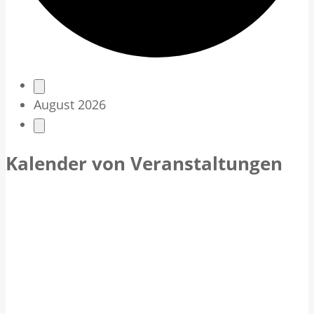
V
August 2026
e
r
Kalender von Veranstaltungen
a
n
s
t
a