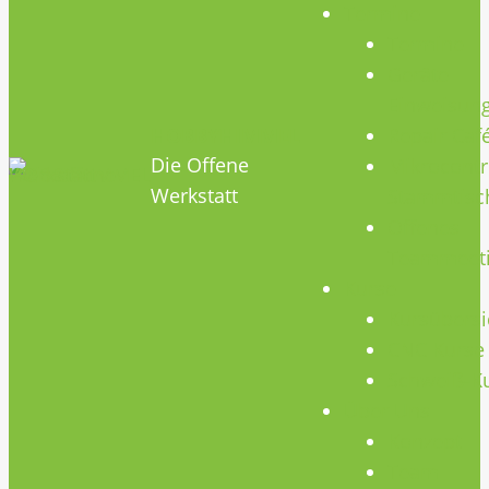
Termine
Termine
Geräte
Einweisun
HOBBYHIMMEL
Repair Caf
Die Offene
Mikrocontr
Werkstatt
Stammtisc
Offenes
Teammeet
Kurse
Kursübersi
CNC Kurse
Schweiß-K
Über Uns
Konzept
Team