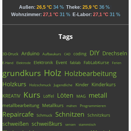
Außen:
26,5 °C
34 %
|
Theke:
25,9 °C
36 %
|
Wohnzimmer:
27,1 °C
31 %
|
E-Labor:
27,1 °C
31 %
Tags
DIY
Drechseln
Arduino
coding
3D-Druck
Aufbaukurs
CAD
Event
Elektronik
FabLabKurse
fablab
E-Hand
Elektrode
Ferien
Holz
grundkurs
Holzbearbeitung
Holzkurs
Kinderkurs
Kinder
Holzschmuck
Jugendliche
Kurs
metall
Löten
KREATIV
Löffel
MAG
metallbearbeitung
Metallkurs
Programmieren
mähen
Repaircafe
Schnitzen
Schnitzkurs
Schmuck
schweißen
schweißkurs
stammtisch
sensen