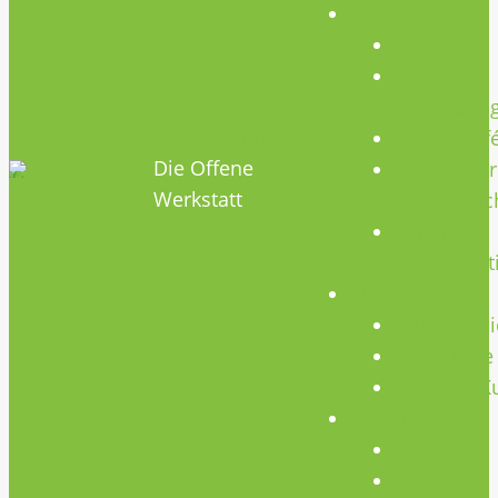
Termine
Termine
Geräte
Einweisun
HOBBYHIMMEL
Repair Caf
Die Offene
Mikrocontr
Werkstatt
Stammtisc
Offenes
Teammeet
Kurse
Kursübersi
CNC Kurse
Schweiß-K
Über Uns
Konzept
Team