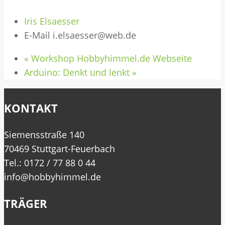
Iris Elsaesser
E-Mail
i.elsaesser@web.de
«
Workshop Hobbyhimmel.de Webseite
Arduino: Denkt und lenkt
»
KONTAKT
Siemensstraße 140
70469 Stuttgart-Feuerbach
Tel.: 0172 / 77 88 0 44
info@hobbyhimmel.de
TRÄGER