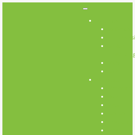
So Geht’s
So Geht’s
Preisübers
Geräte
Einweisun
FAQs
AGB
Werkstatt
Werkstatt
Holz
Metall
FabLab
Elektronik
Kreativ