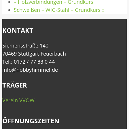
«
Holzverbindungen – Grundkurs
Schweißen – WIG-Stahl – Grundkurs
»
KONTAKT
Siemensstraße 140
70469 Stuttgart-Feuerbach
Tel.: 0172 / 77 88 0 44
info@hobbyhimmel.de
TRÄGER
Verein VVOW
ÖFFNUNGSZEITEN