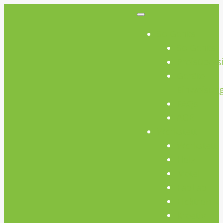
So Geht’s
So Geht’s
Preisübers
Geräte
Einweisun
FAQs
AGB
Werkstatt
Werkstatt
Holz
Metall
FabLab
Elektronik
Kreativ