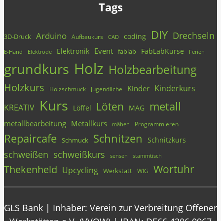
Tags
DIY
Drechseln
Arduino
coding
3D-Druck
Aufbaukurs
CAD
Event
Elektronik
FabLabKurse
fablab
E-Hand
Elektrode
Ferien
Holz
grundkurs
Holzbearbeitung
Holzkurs
Kinderkurs
Kinder
Holzschmuck
Jugendliche
Kurs
metall
Löten
KREATIV
Löffel
MAG
metallbearbeitung
Metallkurs
Programmieren
mähen
Repaircafe
Schnitzen
Schnitzkurs
Schmuck
schweißen
schweißkurs
stammtisch
sensen
Wortuhr
Thekenheld
Upcycling
Werkstatt
WIG
GLS Bank | Inhaber: Verein zur Verbreitung Offener