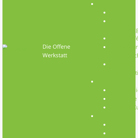
Termine
Termine
Geräte
Einweisun
HOBBYHIMMEL
Repair Caf
Die Offene
Mikrocontr
Werkstatt
Stammtisc
Offenes
Teammeet
Kurse
Kursübersi
CNC Kurse
Schweiß-K
Über Uns
Konzept
Team