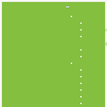
So Geht’s
So Geht’s
Preisübers
Geräte
Einweisun
FAQs
AGB
Werkstatt
Werkstatt
Holz
Metall
FabLab
Elektronik
Kreativ