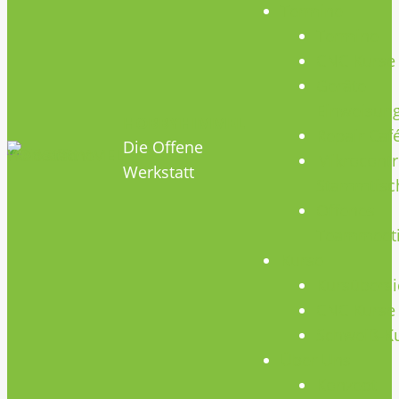
Termine
Termine
CNC Kurse
Geräte
Einweisun
HOBBYHIMMEL
Repair Caf
Die Offene
Mikrocontr
Werkstatt
Stammtisc
Offenes
Teammeet
Kurse
Kursübersi
CNC Kurse
Schweiß-K
Über Uns
Konzept