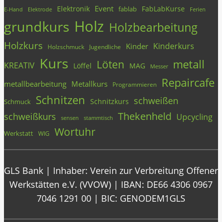
Event
Elektronik
FabLabKurse
fablab
E-Hand
Elektrode
Ferien
Holz
grundkurs
Holzbearbeitung
Holzkurs
Kinderkurs
Kinder
Holzschmuck
Jugendliche
Kurs
metall
Löten
KREATIV
Löffel
MAG
Messer
Repaircafe
metallbearbeitung
Metallkurs
Programmieren
Schnitzen
schweißen
Schnitzkurs
Schmuck
Thekenheld
schweißkurs
Upcycling
stammtisch
sensen
Wortuhr
Werkstatt
WIG
GLS Bank | Inhaber: Verein zur Verbreitung Offener
Werkstätten e.V. (VVOW) | IBAN: DE66 4306 0967
7046 1291 00 | BIC: GENODEM1GLS