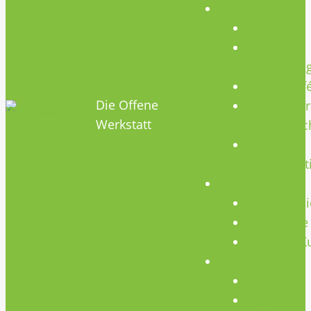
Termine
Termine
Geräte
Einweisun
HOBBYHIMMEL
Repair Caf
Die Offene
Mikrocontr
Werkstatt
Stammtisc
Offenes
Teammeet
Kurse
Kursübersi
CNC Kurse
Schweiß-K
Über Uns
Konzept
Team