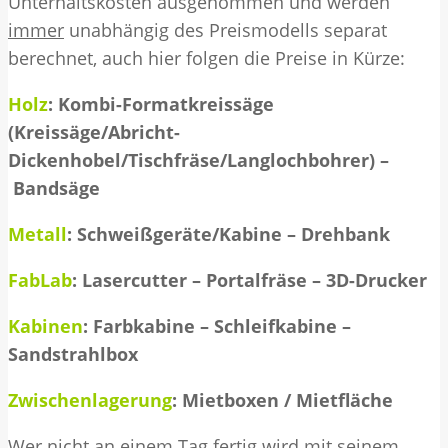
Unterhaltskosten ausgenommen und werden
immer
unabhängig des Preismodells separat
berechnet, auch hier folgen die Preise in Kürze:
Holz
: Kombi-Formatkreissäge
(Kreissäge/Abricht-
Dickenhobel/Tischfräse/Langlochbohrer) –
Bandsäge
Metall
: Schweißgeräte/Kabine – Drehbank
FabLab
: Lasercutter – Portalfräse – 3D-Drucker
Kabinen
: Farbkabine – Schleifkabine –
Sandstrahlbox
Zwischenlagerung
: Mietboxen / Mietfläche
Wer nicht an einem Tag fertig wird mit seinem