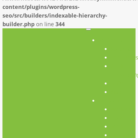
content/plugins/wordpress-
seo/src/builders/indexable-hierarchy-
builder.php
on line
344
So Geht’s
So Geht’s
Preisübers
Geräte
Einweisun
FAQs
AGB
Werkstatt
Werkstatt
Holz
Metall
FabLab