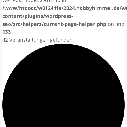
WP_Post_Type::$term_id in
/www/htdocs/w01244fe/2024.hobbyhimmel.de/w
content/plugins/wordpress-
seo/src/helpers/current-page-helper.php
on line
133
42 Veranstaltungen gefunden.