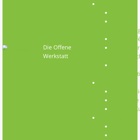
Termine
Termine
Geräte
Einweisun
HOBBYHIMMEL
Repair Caf
Die Offene
Mikrocontr
Werkstatt
Stammtisc
Offenes
Teammeet
Kurse
Kursübersi
CNC Kurse
Schweiß-K
Über Uns
Konzept
Team