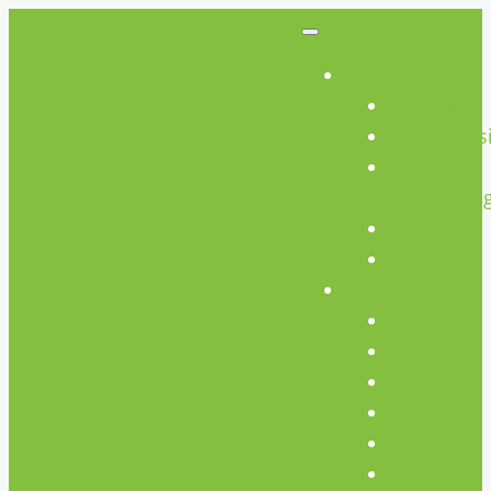
So Geht’s
So Geht’s
Preisübers
Geräte
Einweisun
FAQs
AGB
Werkstatt
Werkstatt
Holz
Metall
FabLab
Elektronik
Kreativ