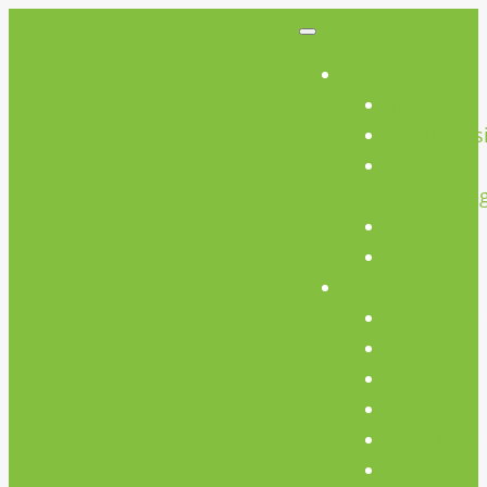
So Geht’s
So Geht’s
Preisübers
Geräte
Einweisun
FAQs
AGB
Werkstatt
Werkstatt
Holz
Metall
FabLab
Elektronik
Kreativ