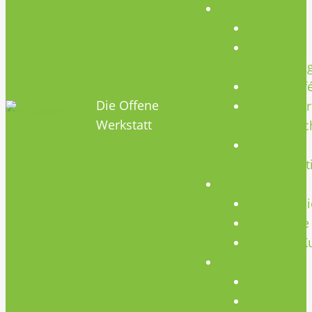
Termine
Termine
Geräte
Einweisun
HOBBYHIMMEL
Repair Caf
Die Offene
Mikrocontr
Werkstatt
Stammtisc
Offenes
Teammeet
Kurse
Kursübersi
CNC Kurse
Schweiß-K
Über Uns
Konzept
Team