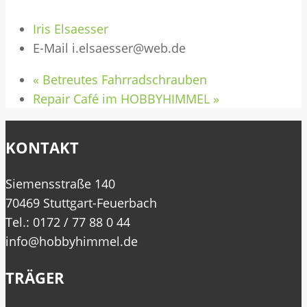
Iris Elsaesser
E-Mail
i.elsaesser@web.de
«
Betreutes Fahrradschrauben
Repair Café im HOBBYHIMMEL
»
KONTAKT
Siemensstraße 140
70469 Stuttgart-Feuerbach
Tel.: 0172 / 77 88 0 44
info@hobbyhimmel.de
TRÄGER