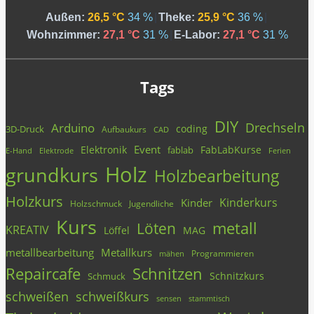
Außen:
26,5 °C
34 %
|
Theke:
25,9 °C
36 %
|
Wohnzimmer:
27,1 °C
31 %
|
E-Labor:
27,1 °C
31 %
Tags
DIY
Drechseln
Arduino
coding
3D-Druck
Aufbaukurs
CAD
Event
Elektronik
FabLabKurse
fablab
E-Hand
Elektrode
Ferien
Holz
grundkurs
Holzbearbeitung
Holzkurs
Kinderkurs
Kinder
Holzschmuck
Jugendliche
Kurs
metall
Löten
KREATIV
Löffel
MAG
metallbearbeitung
Metallkurs
Programmieren
mähen
Repaircafe
Schnitzen
Schnitzkurs
Schmuck
schweißen
schweißkurs
stammtisch
sensen