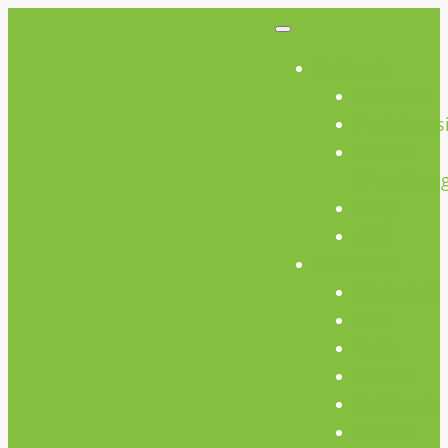
So Geht’s
So Geht’s
Preisübers
Geräte
Einweisun
FAQs
AGB
Werkstatt
Werkstatt
Holz
Metall
FabLab
Elektronik
Kreativ