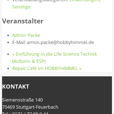
Sonstige
Veranstalter
Admin Packe
E-Mail
armin.packe@hobbyhimmel.de
«
Einführung in die Life Science Technik
(Arduino & ESP)
Repair Café im HOBBYHIMMEL
»
KONTAKT
Siemensstraße 140
70469 Stuttgart-Feuerbach
Tel.: 0172 / 77 88 0 44