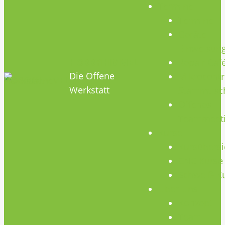
Termine
Termine
Geräte
Einweisun
HOBBYHIMMEL
Repair Caf
Die Offene
Mikrocontr
Werkstatt
Stammtisc
Offenes
Teammeet
Kurse
Kursübersi
CNC Kurse
Schweiß-K
Über Uns
Konzept
Team