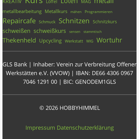
Kurs
metall
Löten
KREATIV
Löffel
MAG
metallbearbeitung
Metallkurs
Programmieren
mähen
Repaircafe
Schnitzen
Schnitzkurs
Schmuck
schweißen
schweißkurs
stammtisch
sensen
Wortuhr
Thekenheld
Upcycling
Werkstatt
WIG
GLS Bank | Inhaber: Verein zur Verbreitung Offener
Werkstätten e.V. (VVOW) | IBAN: DE66 4306 0967
7046 1291 00 | BIC: GENODEM1GLS
© 2026 HOBBYHIMMEL
Impressum
Datenschutzerklärung