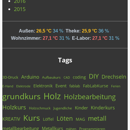
2016
2015
Außen:
26,5 °C
34 %
|
Theke:
25,9 °C
36 %
|
Wohnzimmer:
27,1 °C
31 %
|
E-Labor:
27,1 °C
31 %
Tags
DIY
Drechseln
Arduino
coding
3D-Druck
Aufbaukurs
CAD
Event
Elektronik
FabLabKurse
fablab
E-Hand
Elektrode
Ferien
Holz
grundkurs
Holzbearbeitung
Holzkurs
Kinderkurs
Kinder
Holzschmuck
Jugendliche
Kurs
metall
Löten
KREATIV
Löffel
MAG
metallbearbeitung
Metallkurs
Programmieren
mähen