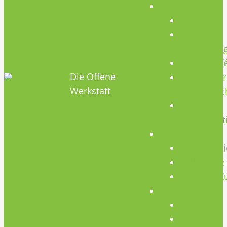
Termine
Termine
Geräte
Einweisun
HOBBYHIMMEL
Repair Caf
Die Offene
Mikrocontr
Werkstatt
Stammtisc
Offenes
Teammeet
Kurse
Kursübersi
CNC Kurse
Schweiß-K
Über Uns
Konzept
Team