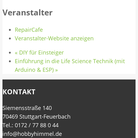
Veranstalter
RepairCafe
Veranstalter-Website anzeigen
«
DIY für Einsteiger
Einführung in die Life Science Technik (mit
Arduino & ESP)
»
KONTAKT
Siemensstraße 140
70469 Stuttgart-Feuerbach
Tel.: 0172 / 77 88 0 44
info@hobbyhimmel.de