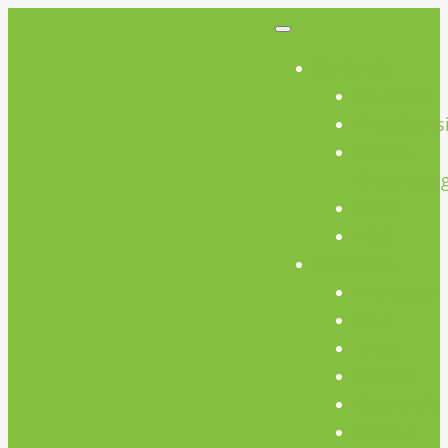
So Geht’s
So Geht’s
Preisübers
Geräte
Einweisun
FAQs
AGB
Werkstatt
Werkstatt
Holz
Metall
FabLab
Elektronik
Kreativ