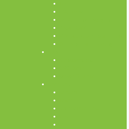
Termine
CNC Kurse
Geräte Einweisungen
Repair Café
Mikrocontroller Stammtisch
Offenes Teammeeting
Kurse
Kursübersicht
CNC Kurse
Schweiß-Kurse
Über Uns
Konzept
Team
Unterstütze uns!
Verein
Media