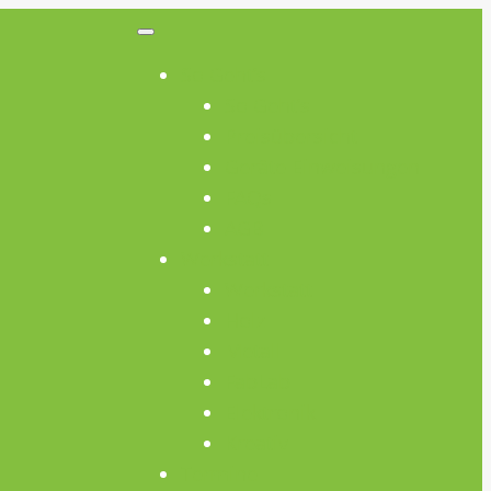
So Geht’s
So Geht’s
Preisübersicht
Geräte Einweisungen
FAQs
AGB
Werkstatt
Werkstatt
Holz
Metall
FabLab
Elektronik
Kreativ
Termine