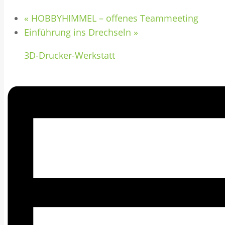
«
HOBBYHIMMEL – offenes Teammeeting
Einführung ins Drechseln
»
3D-Drucker-Werkstatt