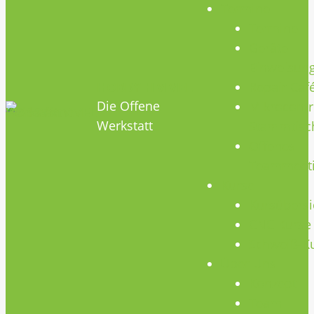
Termine
Termine
Geräte
Einweisun
HOBBYHIMMEL
Repair Caf
Die Offene
Mikrocontr
Werkstatt
Stammtisc
Offenes
Teammeet
Kurse
Kursübersi
CNC Kurse
Schweiß-K
Über Uns
Konzept
Team