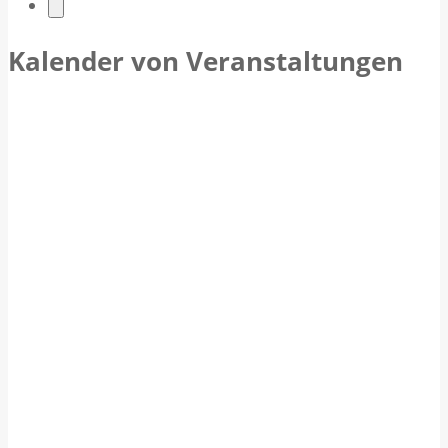
r
Kalender von Veranstaltungen
a
n
s
t
a
l
t
u
n