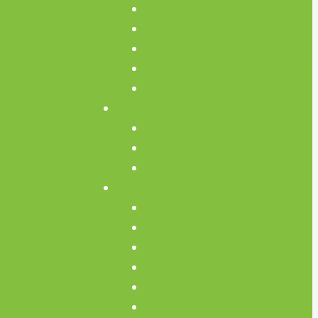
Termine
Geräte Einweisungen
Repair Café
Mikrocontroller Stammtisch
Offenes Teammeeting
Kurse
Kursübersicht
CNC Kurse
Schweiß-Kurse
Über Uns
Konzept
Team
Unterstütze uns!
Verein
Media
Links