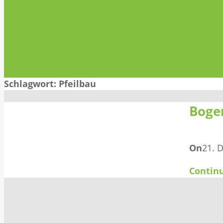
Schlagwort:
Pfeilbau
Boge
On
21. 
Contin