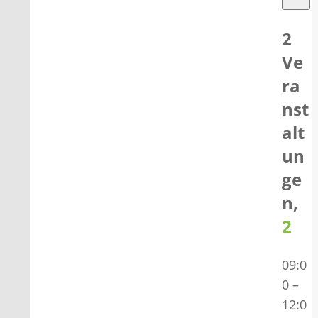
2
Ve
ra
nst
alt
un
ge
n,
2
09:0
0
–
12:0