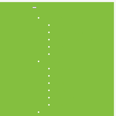
So Geht’s
So Geht’s
Preisübersicht
Geräte Einweisungen
FAQs
AGB
Werkstatt
Werkstatt
Holz
Metall
FabLab
Elektronik
Kreativ
Termine