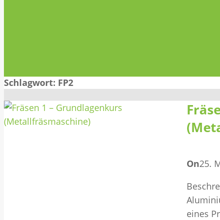
Schlagwort:
FP2
Fräs
(Met
On
25. 
Beschre
Alumini
eines Pr