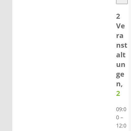
2
Ve
ra
nst
alt
un
ge
n,
2
09:0
0
–
12:0