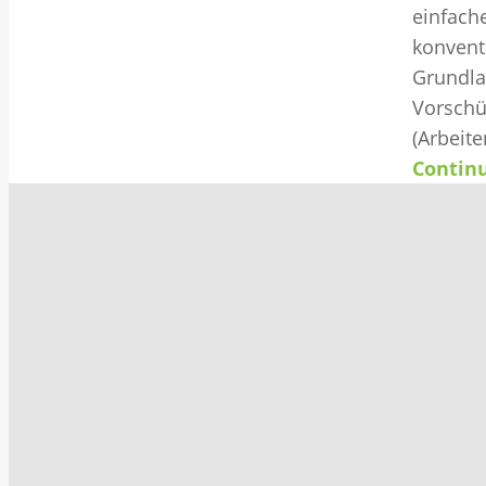
einfache
konvent
Grundla
Vorschü
(Arbeite
Contin