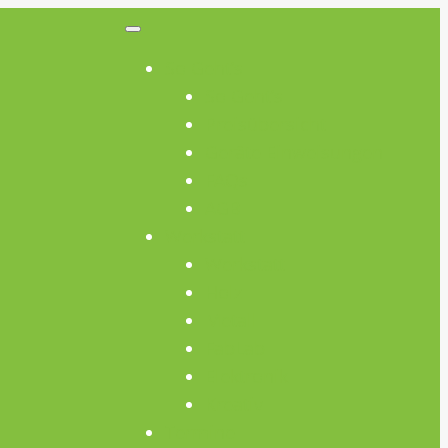
So Geht’s
So Geht’s
Preisübersicht
Geräte Einweisungen
FAQs
AGB
Werkstatt
Werkstatt
Holz
Metall
FabLab
Elektronik
Kreativ
Termine