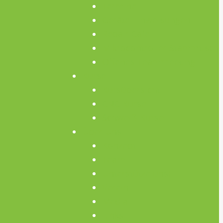
Termine
Geräte Einweisungen
Repair Café
Mikrocontroller Stammtisch
Offenes Teammeeting
Kurse
Kursübersicht
CNC Kurse
Schweiß-Kurse
Über Uns
Konzept
Team
Unterstütze uns!
Verein
Media
Links