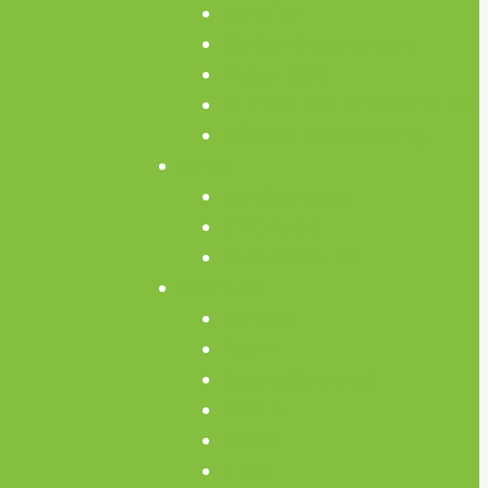
Termine
Geräte Einweisungen
Repair Café
Mikrocontroller Stammtisch
Offenes Teammeeting
Kurse
Kursübersicht
CNC Kurse
Schweiß-Kurse
Über Uns
Konzept
Team
Unterstütze uns!
Verein
Media
Links