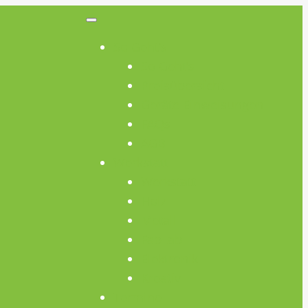
So Geht’s
So Geht’s
Preisübersicht
Geräte Einweisungen
FAQs
AGB
Werkstatt
Werkstatt
Holz
Metall
FabLab
Elektronik
Kreativ
Termine