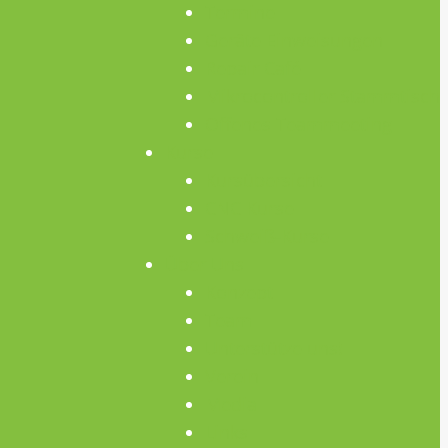
Termine
Geräte Einweisungen
Repair Café
Mikrocontroller Stammtisch
Offenes Teammeeting
Kurse
Kursübersicht
CNC Kurse
Schweiß-Kurse
Über Uns
Konzept
Team
Unterstütze uns!
Verein
Media
Links