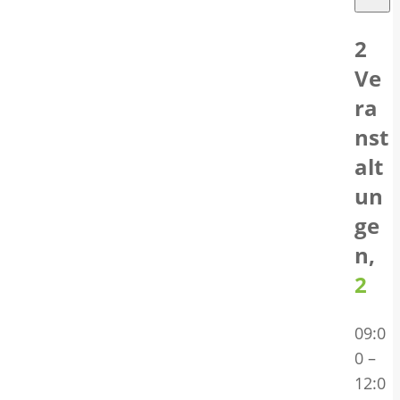
2
Ve
ra
nst
alt
un
ge
n,
2
09:0
0
–
12:0