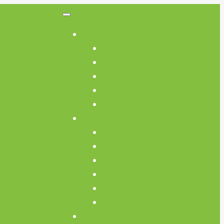
So Geht’s
So Geht’s
Preisübersicht
Geräte Einweisungen
FAQs
AGB
Werkstatt
Werkstatt
Holz
Metall
FabLab
Elektronik
Kreativ
Termine