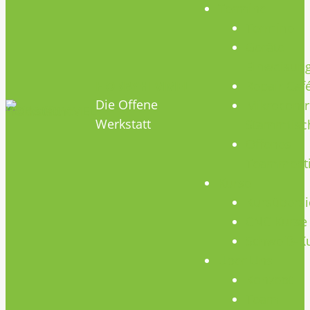
Termine
Termine
Geräte
Einweisun
HOBBYHIMMEL
Repair Caf
Die Offene
Mikrocontr
Werkstatt
Stammtisc
Offenes
Teammeet
Kurse
Kursübersi
CNC Kurse
Schweiß-K
Über Uns
Konzept
Team