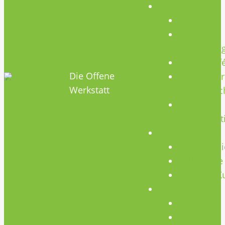
Termine
Termine
Geräte
Einweisun
HOBBYHIMMEL
Repair Caf
Die Offene
Mikrocontr
Werkstatt
Stammtisc
Offenes
Teammeet
Kurse
Kursübersi
CNC Kurse
Schweiß-K
Über Uns
Konzept
Team