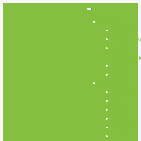
So Geht’s
So Geht’s
Preisübers
Geräte
Einweisun
FAQs
AGB
Werkstatt
Werkstatt
Holz
Metall
FabLab
Elektronik
Kreativ