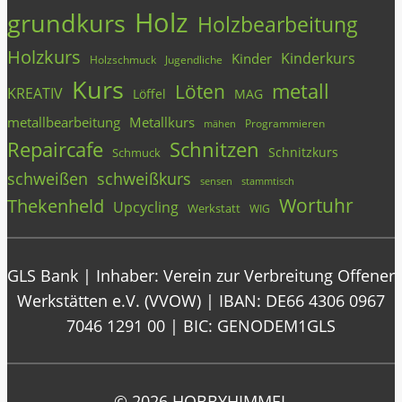
Holz
grundkurs
Holzbearbeitung
Holzkurs
Kinderkurs
Kinder
Holzschmuck
Jugendliche
Kurs
metall
Löten
KREATIV
Löffel
MAG
metallbearbeitung
Metallkurs
Programmieren
mähen
Repaircafe
Schnitzen
Schnitzkurs
Schmuck
schweißen
schweißkurs
stammtisch
sensen
Wortuhr
Thekenheld
Upcycling
Werkstatt
WIG
GLS Bank | Inhaber: Verein zur Verbreitung Offener
Werkstätten e.V. (VVOW) | IBAN: DE66 4306 0967
7046 1291 00 | BIC: GENODEM1GLS
© 2026 HOBBYHIMMEL